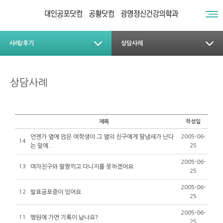
사례/후기
상담사례
상담사례
제목
작성일
언젠가 옆에 앉은 여학생이 그 옆의 친구에게 땀냄새가 난다
2005-06-
14
는 말에..
25
2005-06-
13
여자친구와 팔짱끼고 다니지를 못하겠어요
25
2005-06-
12
발표공포증이 있어요
25
2005-06-
11
병원에 가면 기록이 남나요?
25